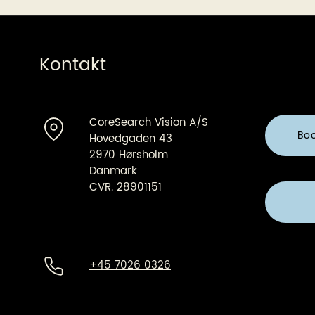
Kontakt
CoreSearch Vision A/S
Bo
Hovedgaden 43
2970 Hørsholm
Danmark
CVR. 28901151
+45 7026 0326