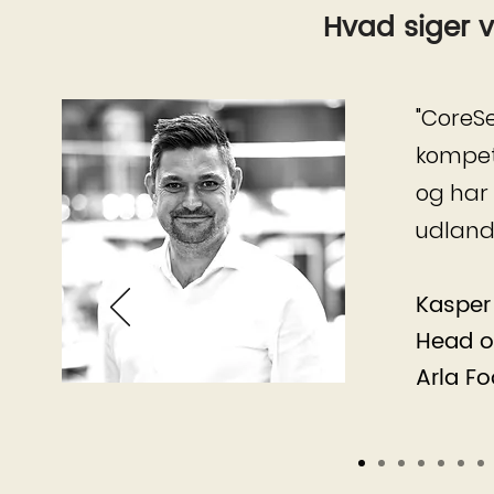
Hvad siger 
"CoreS
kompet
og har
udland
Kasper
Head of
Arla F