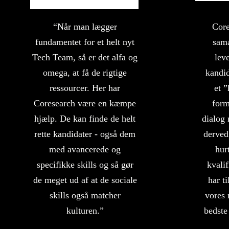
“Når man lægger
Core
fundamentet for et helt nyt
sama
Tech Team, så er det alfa og
leve
omega, at få de rigtige
kandid
ressourcer. Her har
et 
Coresearch være en kæmpe
form
hjælp. De kan finde de helt
dialog
rette kandidater - også dem
derved
med avancerede og
hur
specifikke skills og så gør
kvalif
de meget ud af at de sociale
har ti
skills også matcher
vores 
kulturen.”
bedste