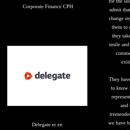
for the la
Corporate Finance CPH
admit tha
change my
them to 
they tak
smile and
comme
exit
They have
to know 
represent
and 
tremendou
we have b
Delegate er en