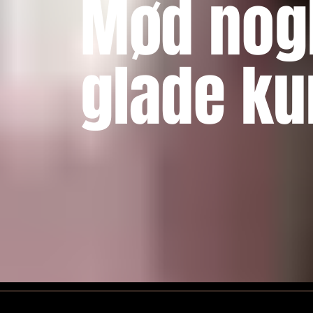
Mød nogl
glade ku