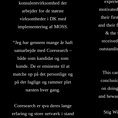
experi
konsulentvirksomhed der
motivated
arbejder for de største
their fir
virksomheder i DK med
and their 
implementering af MOSS.
& the 
receive
“Jeg har gennem mange år haft
outstandi
samarbejde med Coresearch –
både som kandidat og som
kunde. De er eminente til at
This ca
matche op på det personlige og
conclusi
på det faglige og rammer plet
on doing
næsten hver gang.
and bewar
Coresearch er qva deres lange
Stig Wi
erfaring og store netværk i stand