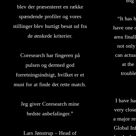
“Big 
blev der præsenteret en række
spændende profiler og vores
“It has 
stillinger blev hurtigt besat ud fra
have one o
de ønskede kriterier.
area final
not only
can actua
Coresearch har fingeren på
at the
pulsen og dermed god
troub
forretningsindsigt, hvilket er et
must for at finde det rette match.
I have ha
Jeg giver Coresearch mine
very clos
bedste anbefalinger.”
a major re
Global I
Lars Jønstrup – Head of