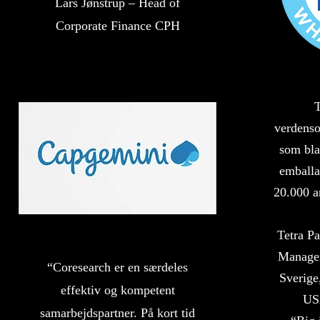
Lars Jønstrup – Head of
Corporate Finance CPH
T
verdens
som bla
emballa
20.000 a
Tetra P
Managem
“Coresearch er en særdeles
Sverige
effektiv og kompetent
US
samarbejdspartner. På kort tid