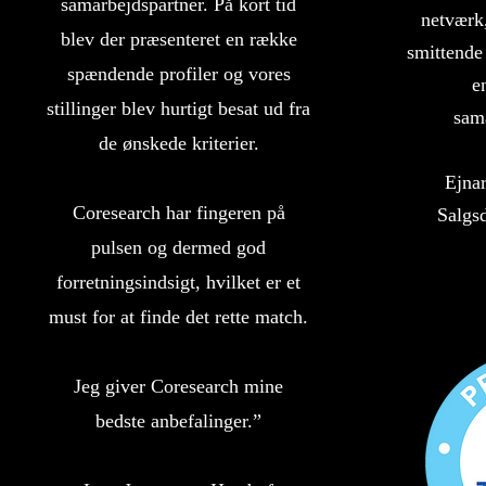
samarbejdspartner. På kort tid
netværk
blev der præsenteret en række
smittende
spændende profiler og vores
e
stillinger blev hurtigt besat ud fra
sam
de ønskede kriterier.
Ejna
Coresearch har fingeren på
Salgs
pulsen og dermed god
forretningsindsigt, hvilket er et
must for at finde det rette match.
Jeg giver Coresearch mine
bedste anbefalinger.”