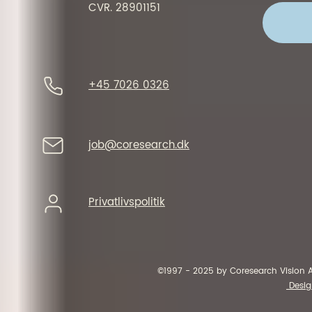
CVR. 28901151
+45 7026 0326
job@coresearch.dk
Privatlivspolitik
©1997 - 2025 by Coresearch Vision 
Desig