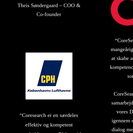
Theis Søndergaard – COO &
Co-founder
“CoreSe
mangeårig
at skabe a
kompetence
so
CoreSear
samarbejde
vores D
“Coresearch er en særdeles
igennem st
effektiv og kompetent
dialog me