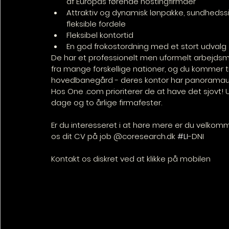
af Europas førende hostingfirmaer
Attraktiv og dynamisk lønpakke, sundhedssi
fleksible fordele
Fleksibel kontortid
En god frokostordning med et stort udvalg
De har et professionelt men uformelt arbejdsm
fra mange forskellige nationer, og du kommer t
hovedbanegård - deres kontor har panoramaud
Hos One .com prioriterer de at have det sjovt
dage og to årlige firmafester.
Er du interesseret i at høre mere er du velkomm
os dit CV på job @coresearch.dk 
#LI
-DNI
Kontakt os diskret ved at klikke på mobilen