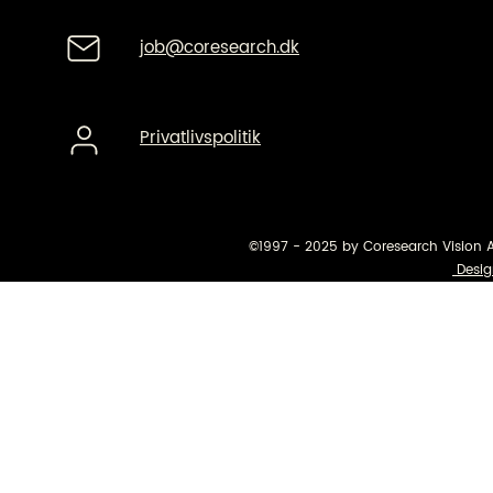
job@coresearch.dk
Privatlivspolitik
©1997 - 2025 by Coresearch Vision 
Desig