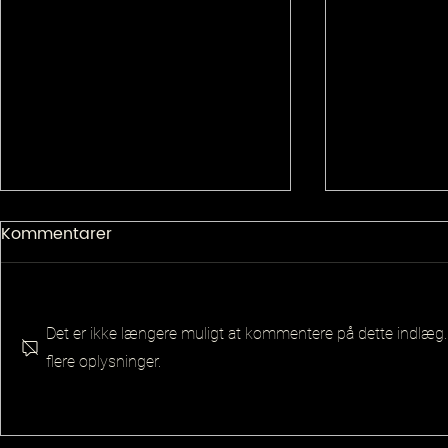
Kommentarer
Det er ikke længere muligt at kommentere på dette indlæg.
flere oplysninger.
Senior Pla
Principal QA Platforms
Architect