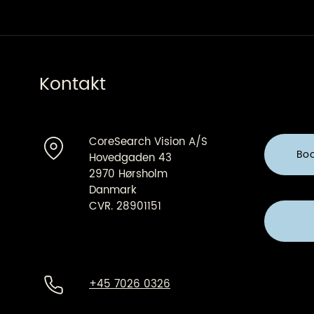
Kontakt
CoreSearch Vision A/S
Bo
Hovedgaden 43
2970 Hørsholm
Danmark
CVR. 28901151
+45 7026 0326