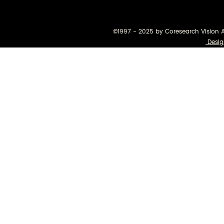
©1997 - 2025 by Coresearch Vision 
Desig