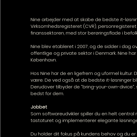
Nine arbejder med at skabe de bedste it-løsninge
Virksomhedsregisteret (CVR), personregisteret 
finanssektoren, med stor berøringsflade i befol
Nine blev etableret i 2007, og de sidder i dag o
offentlige og private sektor i Denmark. Nine ha
København.
Hos Nine har de en ligefrem og uformel kultur. D
være. De ved også at de bedste it-løsninger bliver
Derudover tilbyder de ”bring-your-own-divice”, 
bedst for dem.
Jobbet
Som softwareudvikler spiller du en helt central
tastaturet og implementerer elegante løsninge
Du holder dit fokus på kundens behov og du er 