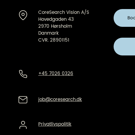
CoreSearch Vision A/S
Bo
Hovedgaden 43
2970 Hørsholm
Danmark
CVR. 28901151
+45 7026 0326
job@coresearch.dk
Privatlivspolitik