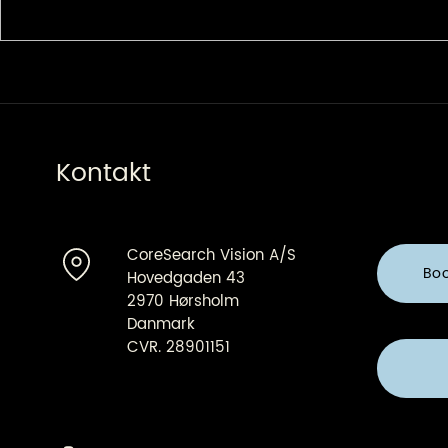
Architect
Kontakt
CoreSearch Vision A/S
Bo
Hovedgaden 43
2970 Hørsholm
Danmark
CVR. 28901151