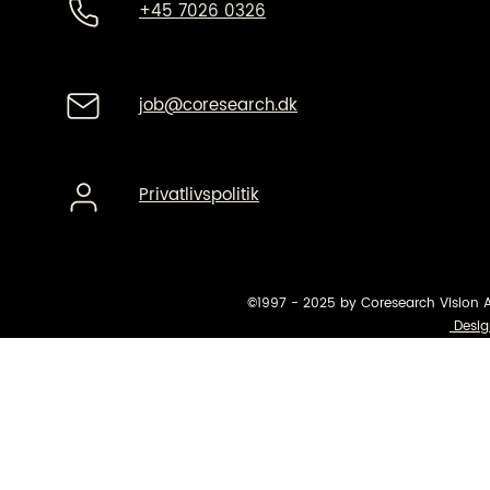
+45 7026 0326
job@coresearch.dk
Privatlivspolitik
©1997 - 2025 by Coresearch Vision 
Desig