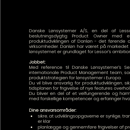
Danske Lønsystemer A/S, en del af Lesso
beslutningsdygtig Product Owner med e
produktudviklingen af Danløn - det førende 
virksomheder. Danløn har været på markedet i n
lønsystemet er grundlaget for Lessor’s ambition
Jobbet:
Med reference til Danske Lønsystemer’s Se
internationale Product Management team, som 
produktstrategien for lønsystemer i Europa.
Du vil blive ansvarlig for produktudviklingen, s
tidsplanen for frigivelse af nye features overho
Du bliver en del af et velfungerende og harm
med forskellige kompetencer og erfaringer hvor 
Dine ansvarsområder:
sikre, at udviklingsopgaverne er synlige, tra
er klar
planlægge og gennemføre frigivelser af p