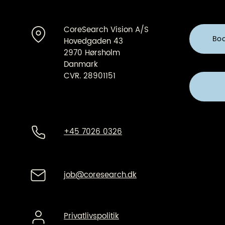
CoreSearch Vision A/S
Bo
Hovedgaden 43
2970 Hørsholm
Danmark
CVR. 28901151
+45 7026 0326
job@coresearch.dk
Privatlivspolitik