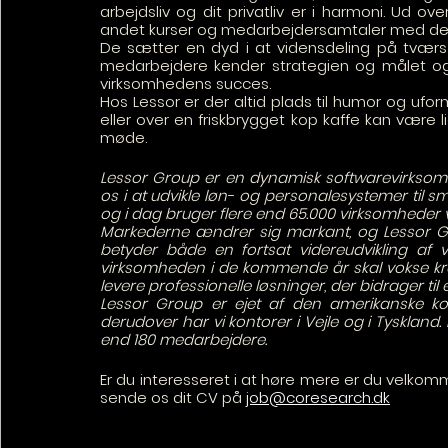
arbejdsliv og dit privatliv er i harmoni. Ud o
andet kurser og medarbejdersamtaler med det f
De sætter en dyd i at vidensdeling på tværs af
medarbejdere kender strategien og målet og 
virksomhedens succes.
Hos Lessor er der altid plads til humor og ufor
eller over en friskbrygget kop kaffe kan være l
møde.
Lessor Group er en dynamisk softwarevirksomhed 
os i at udvikle løn- og personalesystemer til s
og i dag bruger flere end 65.000 virksomheder
Markederne ændrer sig markant, og Lessor G
betyder både en fortsat videreudvikling af
virksomheden i de kommende år skal vokse kra
levere professionelle løsninger, der bidrager ti
Lessor Group er ejet af den amerikanske kon
derudover har vi kontorer i Vejle og i Tyskland
end 180 medarbejdere.
Er du interesseret i at høre mere er du velkomme
sende os dit CV på 
job@coresearch.dk