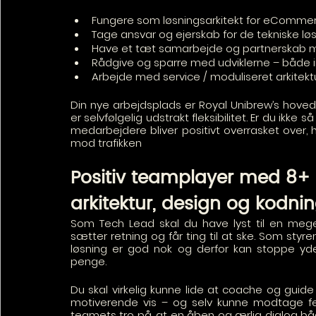
Fungere som løsningsarkitekt for eComme
Tage ansvar og ejerskab for de tekniske l
Have et tæt samarbejde og partnerskab 
Rådgive og sparre med udviklerne – både i
Arbejde med service / moduliseret arkitekt
Din nye arbejdsplads er Royal Unibrew’s hovedko
er selvfølgelig udstrakt fleksibilitet. Er du ikke
medarbejdere bliver positivt overrasket over, h
mod trafikken
Positiv teamplayer med 8+ å
arkitektur, design og kodni
Som Tech Lead skal du have lyst til en meget
sætter retning og får ting til at ske. Som styr
løsning er god nok og derfor kan stoppe yderlig
penge. 
Du skal virkelig kunne lide at coache og guid
motiverende vis – og selv kunne modtage fe
teamets tro på, at en åben og ærlig dialog bå