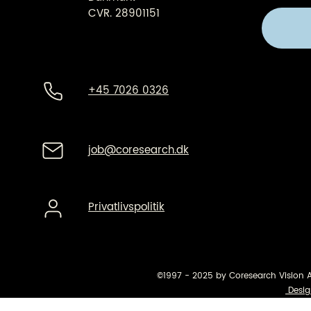
CVR. 28901151
+45 7026 0326
job@coresearch.dk
Privatlivspolitik
©1997 - 2025 by Coresearch Vision 
Desig