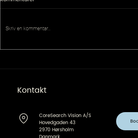
Skriv en kommentar...
Senior Pla
Principal QA Platforms
Architect
Kontakt
CoreSearch Vision A/S
Bo
Hovedgaden 43
2970 Hørsholm
Danmark