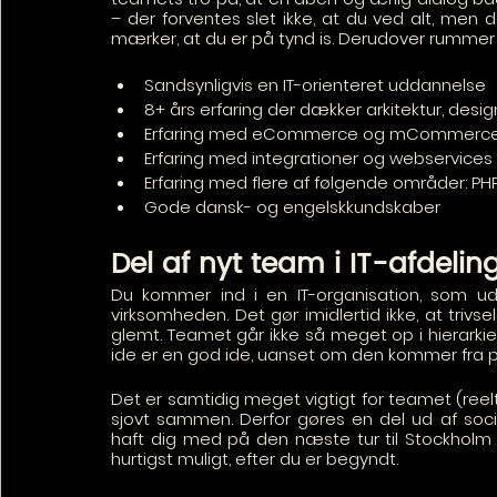
– der forventes slet ikke, at du ved alt, men d
mærker, at du er på tynd is. Derudover rummer 
Sandsynligvis en IT-orienteret uddannelse
8+ års erfaring der dækker arkitektur, desi
Erfaring med eCommerce og mCommerce
Erfaring med integrationer og webservices 
Erfaring med flere af følgende områder: PH
Gode dansk- og engelskkundskaber
Del af nyt team i IT-afdelin
Du kommer ind i en IT-organisation, som ud
virksomheden. Det gør imidlertid ikke, at trivse
glemt. Teamet går ikke så meget op i hierarkier
ide er en god ide, uanset om den kommer fra pra
Det er samtidig meget vigtigt for teamet (reelt
sjovt sammen. Derfor gøres en del ud af soc
haft dig med på den næste tur til Stockholm m
hurtigst muligt, efter du er begyndt.