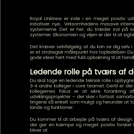
Royal Unibrew er inde i en meget positiv udvi
initiativer, nye… Virksomhedens massive internat
systemerne. Det er her, du træder ind på s
systemer. Økonomien og viljen er der til at sig
Det kræver selvfølgelig, at du kan se dig selv 
er et strategisk målepunkt hos topledelsen. Du 
gode ideer hørt med fuld opbakning til at hand
Ledende rolle på tværs af d
Du skal tage en ledende teknisk rolle i opbygnin
3-4 andre kolleger i core teamet. Dertil er der 
kollegernes fokus er at sikre forankring 
udviklingsprojekter – der sker i fortsat samar
tingene så enkelt som muligt og herunder at tæ
lande og funktioner. 
Du kommer til at arbejde på tværs af design, 
der gør en kæmpe og meget positiv forskel f
bliver at: