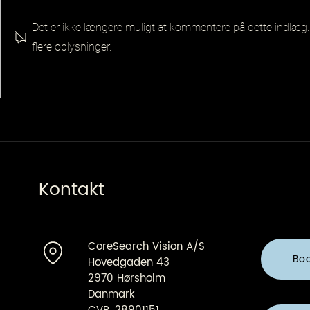
Det er ikke længere muligt at kommentere på dette indlæg.
flere oplysninger.
Senior Pla
Principal QA Platforms
Architect
Kontakt
CoreSearch Vision A/S
Bo
Hovedgaden 43
2970 Hørsholm
Danmark