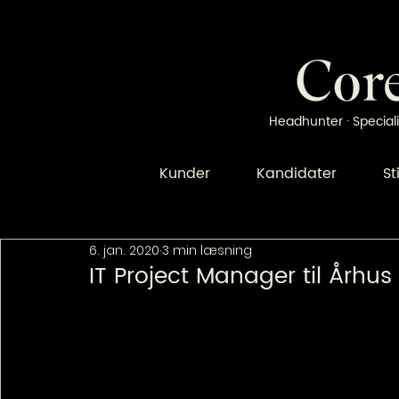
Headhunter · Speciali
Kunder
Kandidater
St
6. jan. 2020
3 min læsning
IT Project Manager til Århus