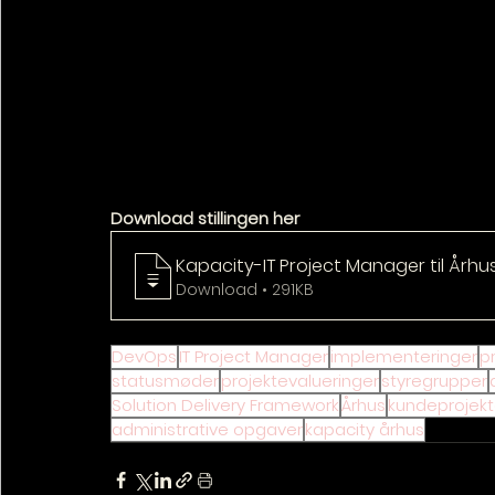
Download stillingen her
Kapacity-IT Project Manager til Århu
Download • 291KB
DevOps
IT Project Manager
implementeringer
pr
statusmøder
projektevalueringer
styregrupper
Solution Delivery Framework
Århus
kundeprojekt
administrative opgaver
kapacity århus