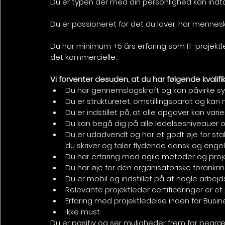
Du er typen der med din personlighed kan indt
Du er passioneret for det du laver, har menneske
Du har minimum +5 års erfaring som IT-projektl
det kommercielle.
Vi forventer desuden, at du har følgende kvalifik
Du har gennemslagskraft og kan påvirke sy
Du er struktureret, omstillingsparat og kan 
Du er indstillet på, at alle opgaver kan var
Du kan begå dig på alle ledelsesniveauer o
Du er udadvendt og har et godt øje for s
du skriver og taler flydende dansk og enge
Du har erfaring med agile metoder og proj
Du har øje for den organisatoriske forankrin
Du er mobil og indstillet på at nogle arbe
Relevante projektleder certificeringer er e
Erfaring med projektledelse inden for Busin
ikke must
Du er positiv og ser muligheder frem for begræn