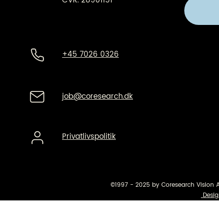
CVR. 28901151
+45 7026 0326
job@coresearch.dk
Privatlivspolitik
©1997 - 2025 by Coresearch Vision 
Desig